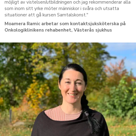
möjligt av vistelsen/utbildningen och jag rekommenderar alla
som inom sitt yrke möter människor i svåra och utsatta
situationer att gå kursen Samtalskonst."
Moamera Ramic arbetar som kontaktsjuksköterska på
Onkologiklinikens rehabenhet, Västerås sjukhus