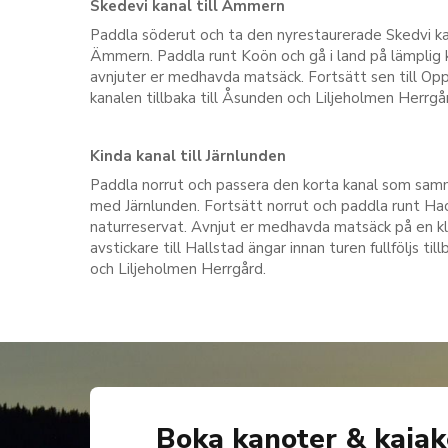
Skedevi kanal till Ämmern
Paddla söderut och ta den nyrestaurerade Skedvi kana
Ämmern. Paddla runt Koön och gå i land på lämplig k
avnjuter er medhavda matsäck. Fortsätt sen till Opp
kanalen tillbaka till Åsunden och Liljeholmen Herrgå
Kinda kanal till Järnlunden
Paddla norrut och passera den korta kanal som sa
med Järnlunden. Fortsätt norrut och paddla runt H
naturreservat. Avnjut er medhavda matsäck på en kli
avstickare till Hallstad ängar innan turen fullföljs till
och Liljeholmen Herrgård.
Boka kanoter & kajak