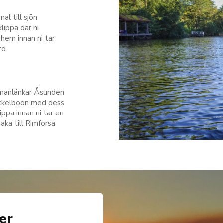
l till sjön
lippa där ni
hem innan ni tar
rd.
mmanlänkar Åsunden
ackelboön med dess
ppa innan ni tar en
baka till Rimforsa
er