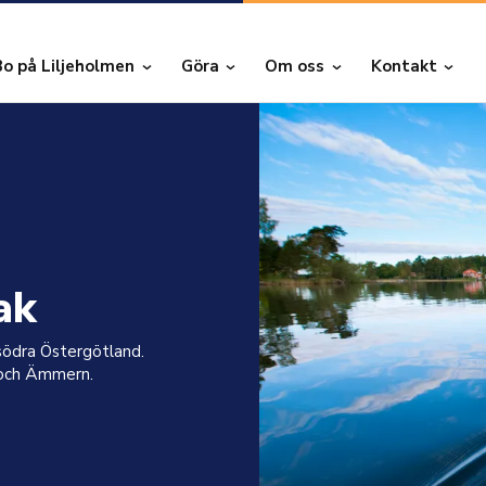
Bo på Liljeholmen
Göra
Om oss
Kontakt
ak
 södra Östergötland.
n och Ämmern.