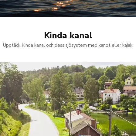
Kinda kanal
Upptäck Kinda kanal och dess sjösystem med kanot eller kajak.