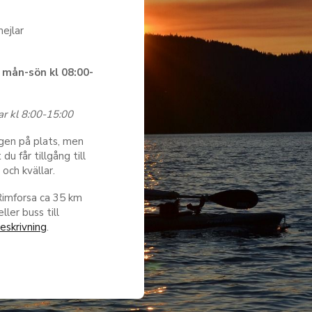
mejlar
:
mån-sön kl 08:00-
ar kl 8:00-15:00
ngen på plats, men
du får tillgång till
och kvällar.
Rimforsa ca 35 km
ler buss till
eskrivning
.