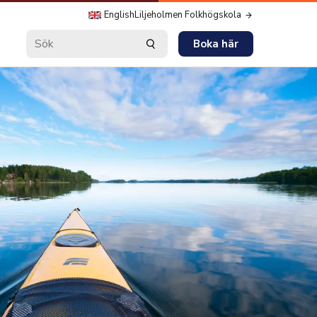
English
Liljeholmen Folkhögskola
Boka här
Sök