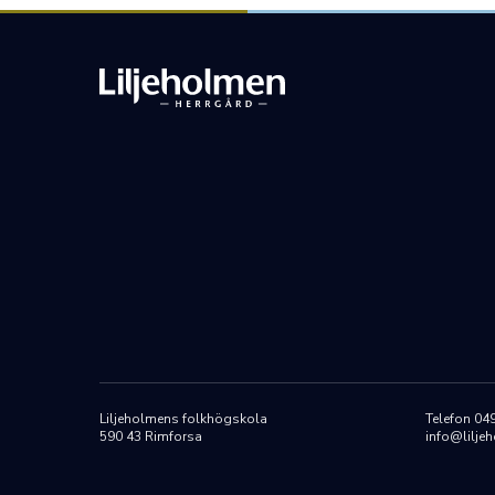
Liljeholmens folkhögskola
Telefon 04
590 43 Rimforsa
info@lilje