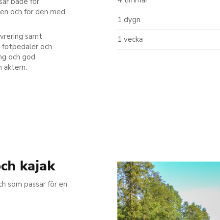
sar både för
ren och för den med
1 dygn
övrering samt
1 vecka
a fotpedaler och
ing och god
m aktern.
och kajak
ch som passar för en