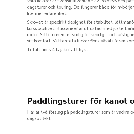
Våra kajaker är svensktillverkade av Point65 och pas
dagsturer och touring. De fungerar både för nybörja
lite mer erfarenhet.
Skrovet är specifikt designat för stabilitet, lättman
kursstabilitet. Buccaneer är utrustad med justerbar
roder. Sittbrunnen är rymlig för smidig i- och urstign
sittkomfort. Vattentäta luckor finns såväl i fören so
Totalt finns 4 kajaker att hyra.
Paddlingsturer för kanot 
Här är två förslag på paddlingsturer som är vackra o
dagsutflykt.